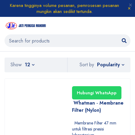
Karena tingginya volume pesanan, pemrosesan pesanan
mungkin akan sedikit tertunda.
Popularity
Show
12
Sort by
Hubungi WhatsApp
Whatman - Membrane
Filter (Nylon)
Membrane Filter 47 mm
untuk filtrasi presisi