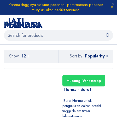
Karena tingginya volume pesanan, pemrosesan pesanan
mungkin akan sedikit tertunda.
Popularity
Show
12
Sort by
Hubungi WhatsApp
Herma - Buret
Buret Herma untuk
pengukuran cairan presisi
tinggi dalam titrasi
laboratorium