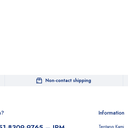
Non-contact shipping
n?
Information
51-8309-9765 – JPM
Tentang Kami