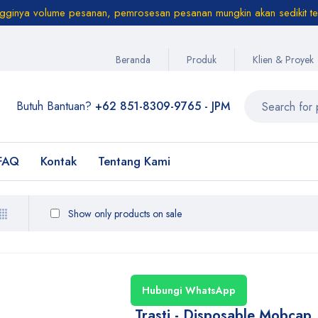
ngginya volume pesanan, pemrosesan pesanan mungkin akan sedikit te
Beranda
Produk
Klien & Proyek
Butuh Bantuan?
+62 851-8309-9765 - JPM
FAQ
Kontak
Tentang Kami
Show only products on sale
Hubungi WhatsApp
Trasti - Disposable Mobcap