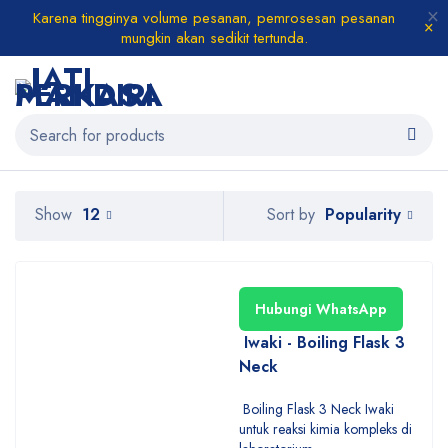
Karena tingginya volume pesanan, pemrosesan pesanan
mungkin akan sedikit tertunda.
Popularity
Show
12
Sort by
Hubungi WhatsApp
Iwaki - Boiling Flask 3
Neck
Boiling Flask 3 Neck Iwaki
untuk reaksi kimia kompleks di