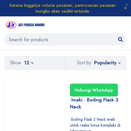
Karena tingginya volume pesanan, pemrosesan pesanan
mungkin akan sedikit tertunda.
Popularity
Show
12
Sort by
Hubungi WhatsApp
Iwaki - Boiling Flask 3
Neck
Boiling Flask 3 Neck Iwaki
untuk reaksi kimia kompleks di