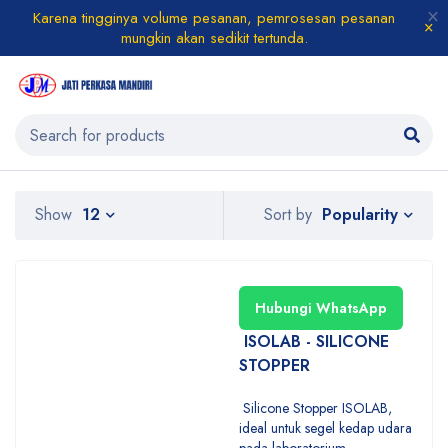
Karena tingginya volume pesanan, pemrosesan pesanan
mungkin akan sedikit tertunda.
Popularity
Show
12
Sort by
Hubungi WhatsApp
ISOLAB - SILICONE
STOPPER
Silicone Stopper ISOLAB,
ideal untuk segel kedap udara