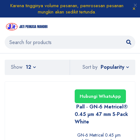
Karena tingginya volume pesanan, pemrosesan pesanan
mungkin akan sedikit tertunda.
Popularity
Show
12
Sort by
Hubungi WhatsApp
Pall - GN-6 Metricel®
0.45 µm 47 mm S-Pack
White
GN-6 Metricel 0.45 µm