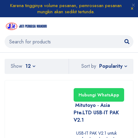
Karena tingginya volume pesanan, pemrosesan pesanan
mungkin akan sedikit tertunda.
Popularity
Show
12
Sort by
Hubungi WhatsApp
Mitutoyo - Asia
Pte.LTD USB-IT PAK
V2.1
USB-IT PAK V2.1 untuk