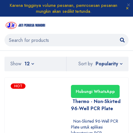
Karena tingginya volume pesanan, pemrosesan pesanan
mungkin akan sedikit tertunda.
Popularity
Show
12
Sort by
HOT
Hubungi WhatsApp
Thermo - Non-Skirted
96-Well PCR Plate
Non-Skirted 96-Well PCR
Plate untuk aplikasi