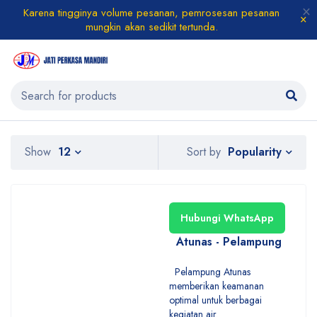
Karena tingginya volume pesanan, pemrosesan pesanan
mungkin akan sedikit tertunda.
Popularity
Show
12
Sort by
Hubungi WhatsApp
Atunas - Pelampung
Pelampung Atunas
memberikan keamanan
optimal untuk berbagai
kegiatan air.