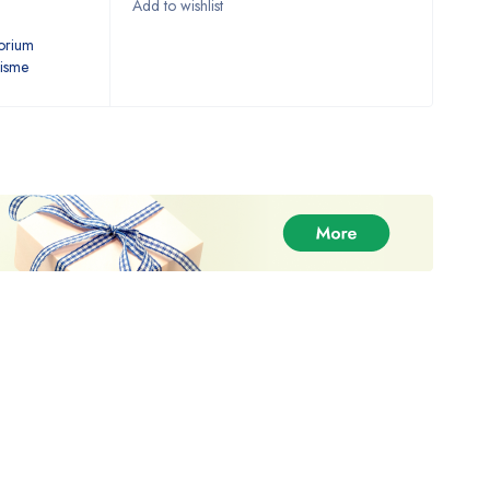
orium
anisme