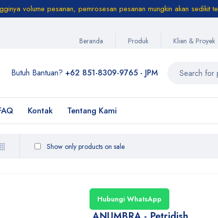
ngginya volume pesanan, pemrosesan pesanan mungkin akan sedikit te
Beranda
Produk
Klien & Proyek
Butuh Bantuan?
+62 851-8309-9765 - JPM
FAQ
Kontak
Tentang Kami
Show only products on sale
Hubungi WhatsApp
ANUMBRA - Petridish