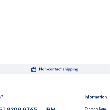
Non-contact shipping
n?
Information
51-8309-9765 – JPM
Tentang Kami