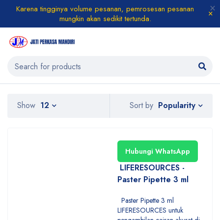
Karena tingginya volume pesanan, pemrosesan pesanan
mungkin akan sedikit tertunda.
Popularity
Show
12
Sort by
Hubungi WhatsApp
LIFERESOURCES -
Paster Pipette 3 ml
Paster Pipette 3 ml
LIFERESOURCES untuk