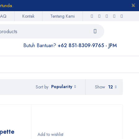
rtunda.
FAQ
Kontak
Tentang Kami
Butuh Bantuan?
+62 851-8309-9765 - JPM
Popularity
Show
12
Sort by
ipette