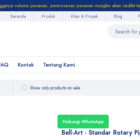
ngginya volume pesanan, pemrosesan pesanan mungkin akan sedikit te
Beranda
Produk
Klien & Proyek
Blog
FAQ
Kontak
Tentang Kami
Show only products on sale
Hubungi WhatsApp
Bell-Art - Standar Rotary P