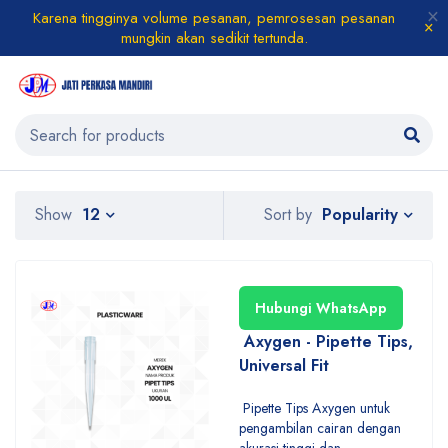
Karena tingginya volume pesanan, pemrosesan pesanan
mungkin akan sedikit tertunda.
Popularity
Show
12
Sort by
Hubungi WhatsApp
Axygen - Pipette Tips,
Universal Fit
Pipette Tips Axygen untuk
pengambilan cairan dengan