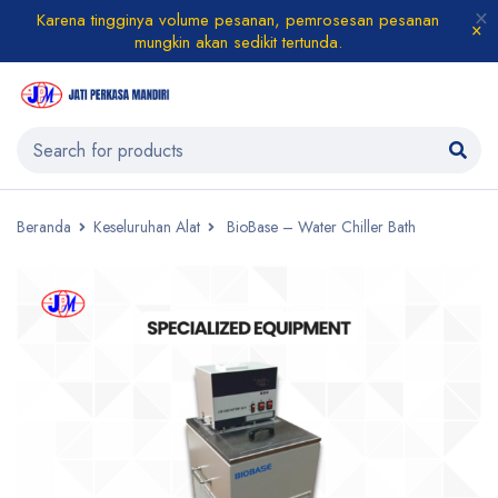
Karena tingginya volume pesanan, pemrosesan pesanan
mungkin akan sedikit tertunda.
Beranda
Keseluruhan Alat
BioBase – Water Chiller Bath