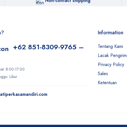
Non-contact shipping
n?
Information
+62 851-8309-9765 –
Tentang Kami
Lacak Pengiri
Privacy Policy
mat: 8:00-17:00
Sales
ggu: Libur
Ketentuan
atiperkasamandiri.com