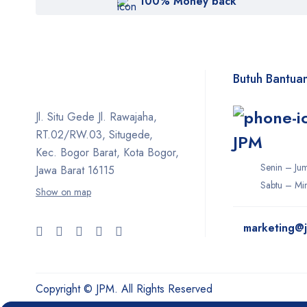
100% Money back
Butuh Bantua
Jl. Situ Gede Jl. Rawajaha,
RT.02/RW.03, Situgede,
JPM
Kec. Bogor Barat, Kota Bogor,
Senin – Ju
Jawa Barat 16115
Sabtu – Min
Show on map
marketing@j
Copyright © JPM. All Rights Reserved