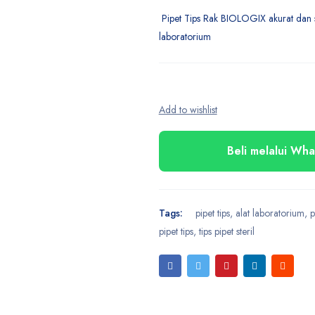
Pipet Tips Rak BIOLOGIX akurat dan s
laboratorium
Beli melalui Wh
Tags:
pipet tips
,
alat laboratorium
,
p
pipet tips
,
tips pipet steril