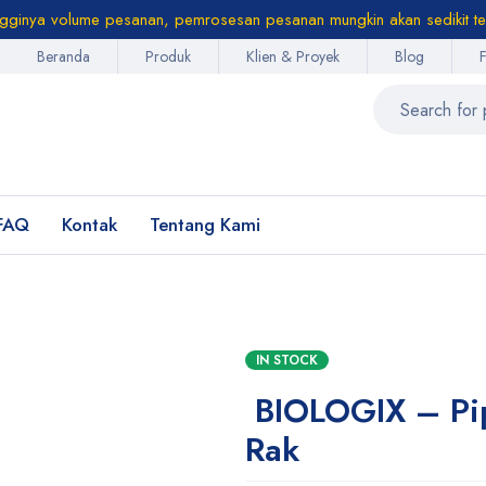
ngginya volume pesanan, pemrosesan pesanan mungkin akan sedikit te
Beranda
Produk
Klien & Proyek
Blog
FAQ
Kontak
Tentang Kami
IN STOCK
BIOLOGIX – Pip
Rak