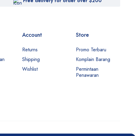
Free delivery for order over $200
Account
Store
Returns
Promo Terbaru
man
Shipping
Komplain Barang
Wishlist
Permintaan
Penawaran