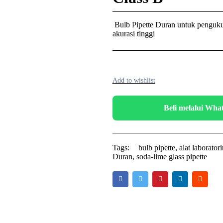
Bulb Pipette Duran untuk penguku
akurasi tinggi
Beli melalui Wh
Tags:
bulb pipette
,
alat laborator
Duran
,
soda-lime glass pipette