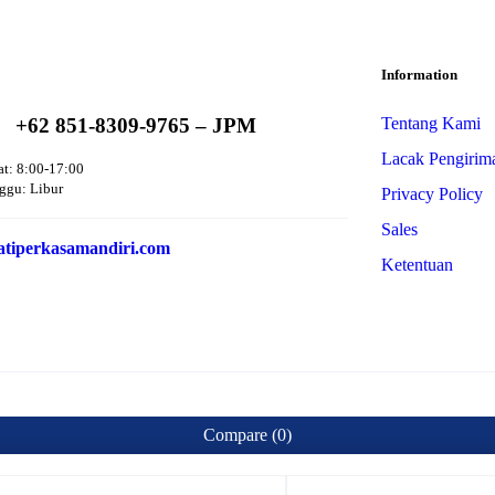
Information
+62 851-8309-9765 – JPM
Tentang Kami
Lacak Pengirim
at: 8:00-17:00
ggu: Libur
Privacy Policy
Sales
tiperkasamandiri.com
Ketentuan
Compare
(0)