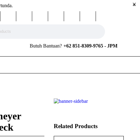
rtunda.
Butuh Bantuan?
+62 851-8309-9765 - JPM
meyer
Neck
Related Products