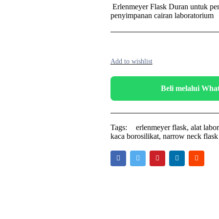
Erlenmeyer Flask Duran untuk pe
penyimpanan cairan laboratorium
Beli melalui Wh
Tags:
erlenmeyer flask
,
alat labo
kaca borosilikat
,
narrow neck flask