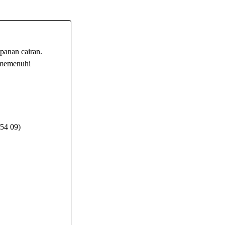
panan cairan.
k memenuhi
 54 09)