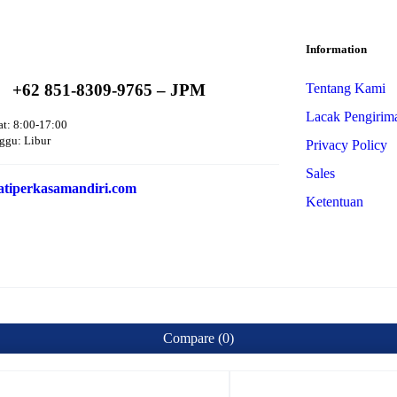
Information
+62 851-8309-9765 – JPM
Tentang Kami
Lacak Pengirim
at: 8:00-17:00
ggu: Libur
Privacy Policy
Sales
tiperkasamandiri.com
Ketentuan
Compare
(0)