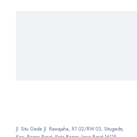
Jl. Situ Gede Jl. Rawajaha, RT.02/RW.03, Situgede,
Kec. Bogor Barat, Kota Bogor, Jawa Barat 16115