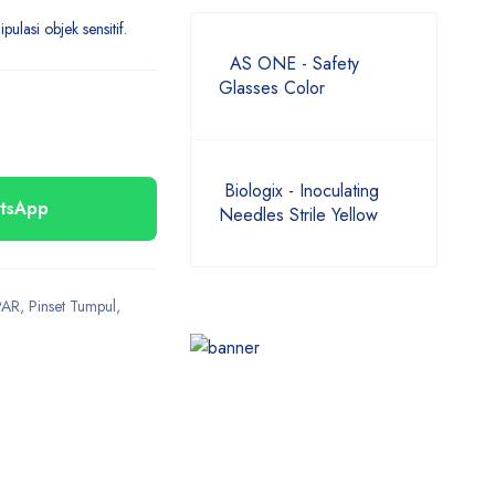
ulasi objek sensitif.
AS ONE - Safety
Glasses Color
Biologix - Inoculating
atsApp
Needles Strile Yellow
AR
,
Pinset Tumpul
,