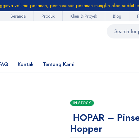
ngginya volume pesanan, pemrosesan pesanan mungkin akan sedikit te
Beranda
Produk
Klien & Proyek
Blog
FAQ
Kontak
Tentang Kami
IN STOCK
HOPAR – Pinse
Hopper