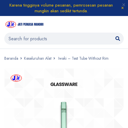
Karena tingginya volume pesanan, pemrosesan pesanan
mungkin akan sedikit tertunda.
Beranda
Keseluruhan Alat
Iwaki – Test Tube Without Rim