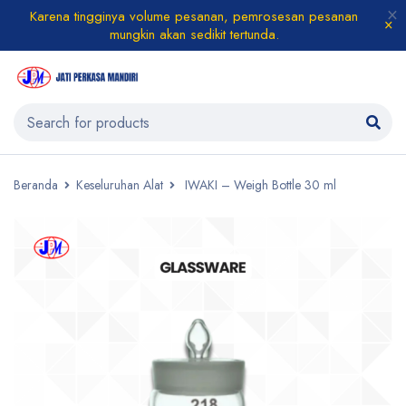
Karena tingginya volume pesanan, pemrosesan pesanan
mungkin akan sedikit tertunda.
Beranda
Keseluruhan Alat
IWAKI – Weigh Bottle 30 ml