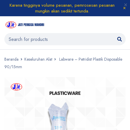
Karena tingginya volume pesanan, pemrosesan pesanan
mungkin akan sedikit tertunda.
Beranda
Keseluruhan Alat
Labware – Petridist Plastik Disposable
90/15mm