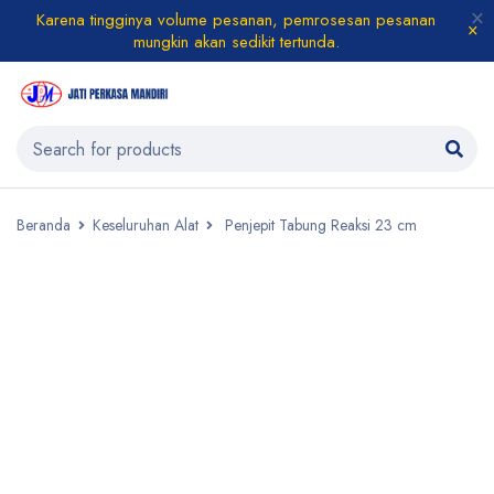
Karena tingginya volume pesanan, pemrosesan pesanan
mungkin akan sedikit tertunda.
Beranda
Keseluruhan Alat
Penjepit Tabung Reaksi 23 cm