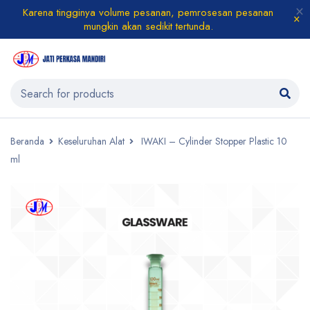
Karena tingginya volume pesanan, pemrosesan pesanan
mungkin akan sedikit tertunda.
Beranda
Keseluruhan Alat
IWAKI – Cylinder Stopper Plastic 10
ml