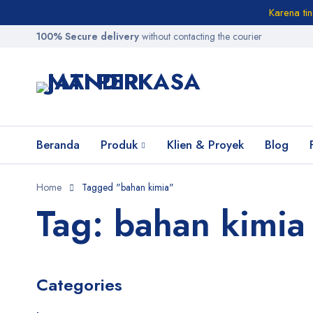
Karena ti
100% Secure delivery
without contacting the courier
Beranda
Produk
Klien & Proyek
Blog
Home
Tagged "bahan kimia"
Tag: bahan kimia
Categories