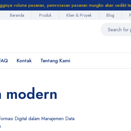
ngginya volume pesanan, pemrosesan pesanan mungkin akan sedikit te
Beranda
Produk
Klien & Proyek
Blog
FAQ
Kontak
Tentang Kami
m modern