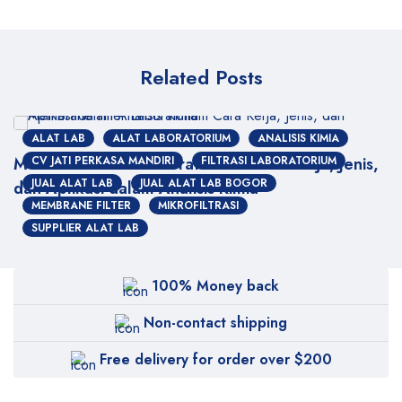
Related Posts
ALAT LAB
ALAT LABORATORIUM
ANALISIS KIMIA
Membrane Filter Laboratorium: Cara Kerja, Jenis,
CV JATI PERKASA MANDIRI
FILTRASI LABORATORIUM
JUAL ALAT LAB
JUAL ALAT LAB BOGOR
dan Aplikasi dalam Analisis Kimia
MEMBRANE FILTER
MIKROFILTRASI
SUPPLIER ALAT LAB
100% Money back
Non-contact shipping
Free delivery for order over $200